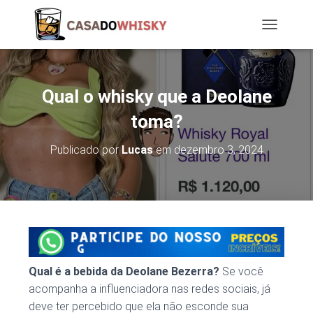
T
O
G
G
L
Qual o whisky que a Deolane
E
N
toma?
A
V
Publicado por
Lucas
em
dezembro 3, 2024
I
G
A
T
I
O
N
Qual é a bebida da Deolane Bezerra?
Se você
acompanha a influenciadora nas redes sociais, já
deve ter percebido que ela não esconde sua