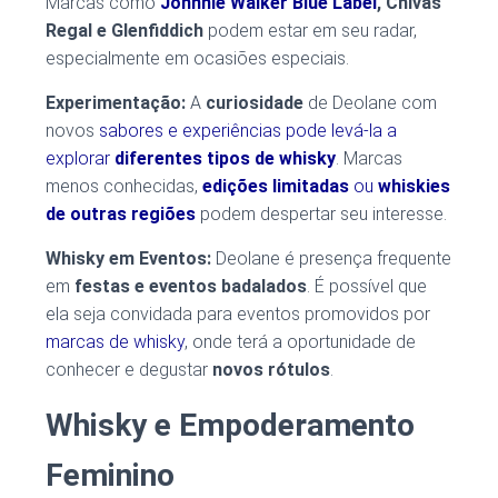
Marcas como
Johnnie Walker Blue Label
, Chivas
Regal e Glenfiddich
podem estar em seu radar,
especialmente em ocasiões especiais.
Experimentação:
A
curiosidade
de Deolane com
novos
sabores e experiências pode levá-la a
explorar
diferentes tipos de whisky
. Marcas
menos conhecidas,
edições limitadas
ou
whiskies
de outras regiões
podem despertar seu interesse.
Whisky em Eventos:
Deolane é presença frequente
em
festas e eventos badalados
. É possível que
ela seja convidada para eventos promovidos por
marcas de whisky
, onde terá a oportunidade de
conhecer e degustar
novos rótulos
.
Whisky e Empoderamento
Feminino