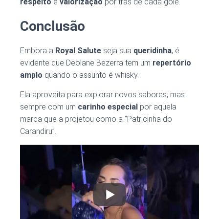
respeito
e
valorização
por trás de cada gole.
Conclusão
Embora a
Royal Salute
seja sua
queridinha
, é
evidente que Deolane Bezerra tem um
repertório
amplo
quando o assunto é whisky.
Ela aproveita para explorar novos sabores, mas
sempre com um
carinho especial
por aquela
marca que a projetou como a “Patricinha do
Carandiru”.