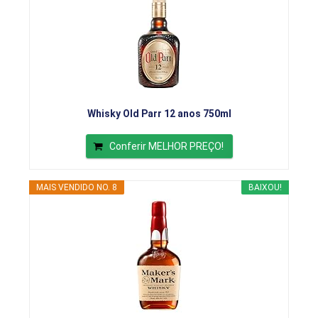
Whisky Old Parr 12 anos 750ml
Conferir MELHOR PREÇO!
MAIS VENDIDO NO. 8
BAIXOU!