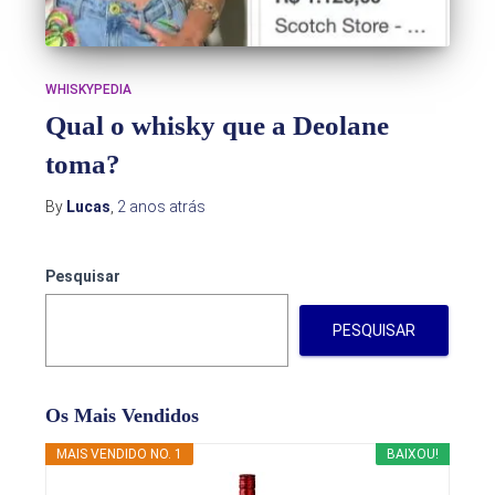
WHISKYPEDIA
Qual o whisky que a Deolane
toma?
By
Lucas
,
2 anos
atrás
Pesquisar
PESQUISAR
Os Mais Vendidos
MAIS VENDIDO NO. 1
BAIXOU!