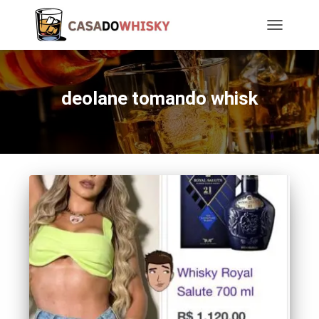
TOGGLE
NAVIGATIO
deolane tomando whisk