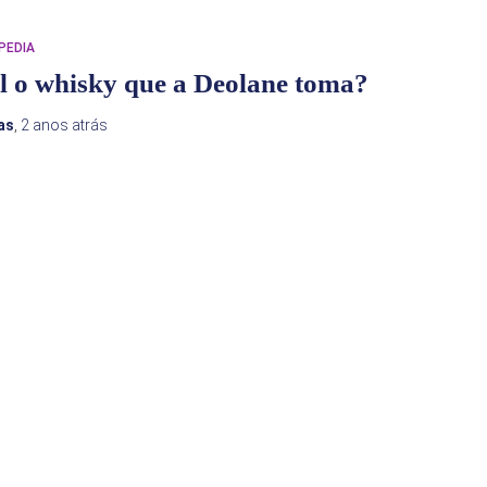
PEDIA
l o whisky que a Deolane toma?
as
,
2 anos
atrás