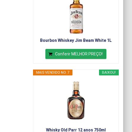
Bourbon Whiskey Jim Beam White 1L
Conferir MELHOR PREÇO!
MAIS VENDIDO NO. 7
BAIXOU!
Whisky Old Parr 12 anos 750ml