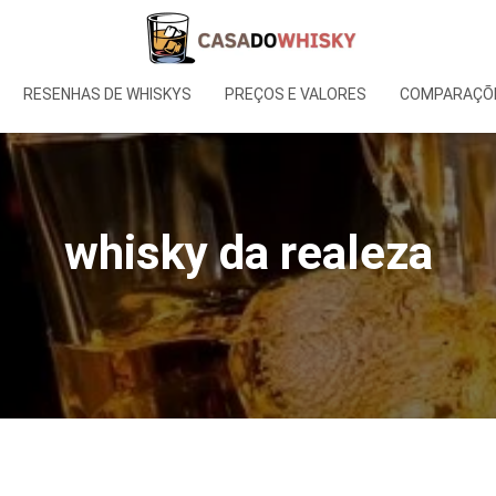
RESENHAS DE WHISKYS
PREÇOS E VALORES
COMPARAÇÕE
whisky da realeza