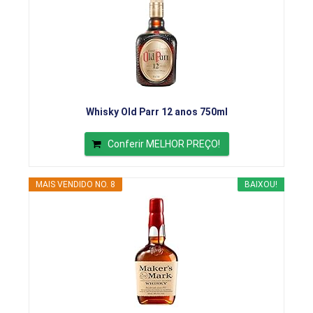
Whisky Old Parr 12 anos 750ml
Conferir MELHOR PREÇO!
MAIS VENDIDO NO. 8
BAIXOU!