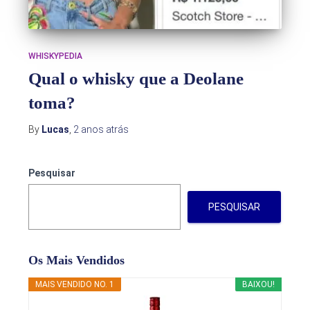
WHISKYPEDIA
Qual o whisky que a Deolane
toma?
By
Lucas
,
2 anos
atrás
Pesquisar
PESQUISAR
Os Mais Vendidos
MAIS VENDIDO NO. 1
BAIXOU!