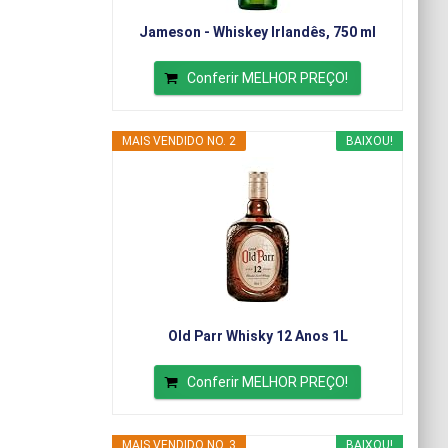
Jameson - Whiskey Irlandês, 750 ml
Conferir MELHOR PREÇO!
MAIS VENDIDO NO. 2
BAIXOU!
Old Parr Whisky 12 Anos 1L
Conferir MELHOR PREÇO!
MAIS VENDIDO NO. 3
BAIXOU!