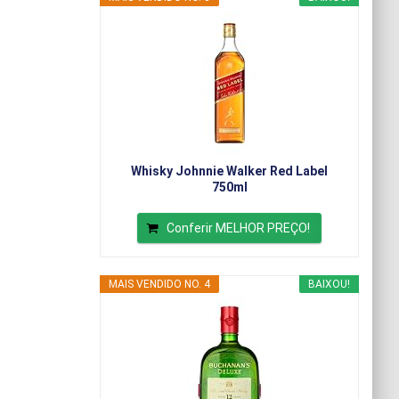
Whisky Johnnie Walker Red Label
750ml
Conferir MELHOR PREÇO!
MAIS VENDIDO NO. 4
BAIXOU!