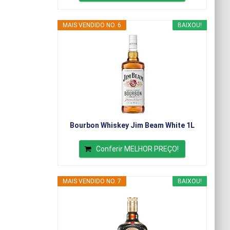
MAIS VENDIDO NO. 6
BAIXOU!
Bourbon Whiskey Jim Beam White 1L
Conferir MELHOR PREÇO!
MAIS VENDIDO NO. 7
BAIXOU!