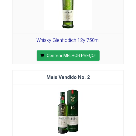
Whisky Glenfiddich 12y 750ml
Conferir MELHOR PREÇO!
2