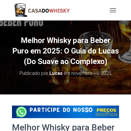
T
O
G
G
L
Melhor Whisky para Beber
E
N
Puro em 2025: O Guia do Lucas
A
(Do Suave ao Complexo)
V
I
G
Publicado por
Lucas
em
novembro 15, 2025
A
T
I
O
N
Melhor Whisky para Beber