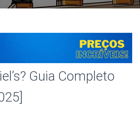
iel’s? Guia Completo
025]