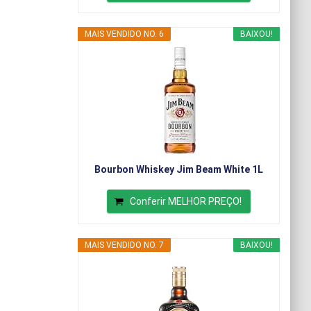
MAIS VENDIDO NO. 6
BAIXOU!
Bourbon Whiskey Jim Beam White 1L
Conferir MELHOR PREÇO!
MAIS VENDIDO NO. 7
BAIXOU!