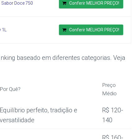
's Sabor Doce 750
Conferir MELHOR PREÇO!
y 1L
Conferir MELHOR PREÇO!
anking baseado em diferentes categorias. Veja
Preço
Por Quê?
Médio
Equilíbrio perfeito, tradição e
R$ 120-
versatilidade
140
R$ 160-