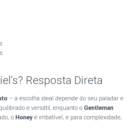
s
as
el’s? Resposta Direta
uto
– a escolha ideal depende do seu paladar e
uilibrado e versátil, enquanto o
Gentleman
ado, o
Honey
é imbatível, e para complexidade,