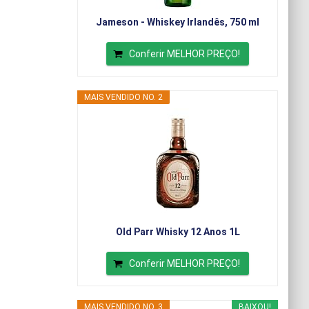
Jameson - Whiskey Irlandês, 750 ml
Conferir MELHOR PREÇO!
MAIS VENDIDO NO. 2
Old Parr Whisky 12 Anos 1L
Conferir MELHOR PREÇO!
MAIS VENDIDO NO. 3
BAIXOU!