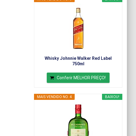
Whisky Johnnie Walker Red Label
750ml
Conferir MELHOR PREÇO!
MAIS VENDIDO NO. 4
BAIXOU!