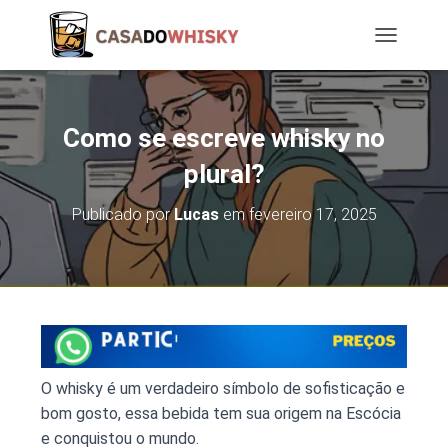
T
O
G
G
L
Como se escreve whisky no
E
N
plural?
A
V
Publicado por
Lucas
em
fevereiro 17, 2025
I
G
A
T
I
O
N
O whisky é um verdadeiro símbolo de sofisticação e
bom gosto, essa bebida tem sua origem na Escócia
e conquistou o mundo.