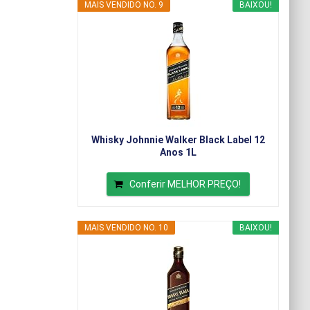
MAIS VENDIDO NO. 9
BAIXOU!
Whisky Johnnie Walker Black Label 12
Anos 1L
Conferir MELHOR PREÇO!
MAIS VENDIDO NO. 10
BAIXOU!