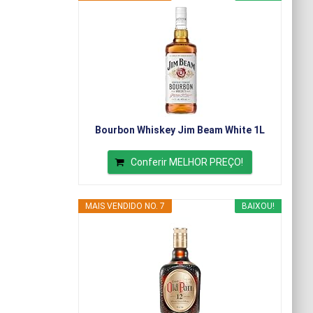
Bourbon Whiskey Jim Beam White 1L
Conferir MELHOR PREÇO!
MAIS VENDIDO NO. 7
BAIXOU!