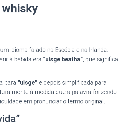
e
whisky
 um idioma falado na Escócia e na Irlanda.
erir à bebida era
“uisge beatha”
, que significa
da para
“uisge”
e depois simplificada para
aturalmente à medida que a palavra foi sendo
ficuldade em pronunciar o termo original.
vida”