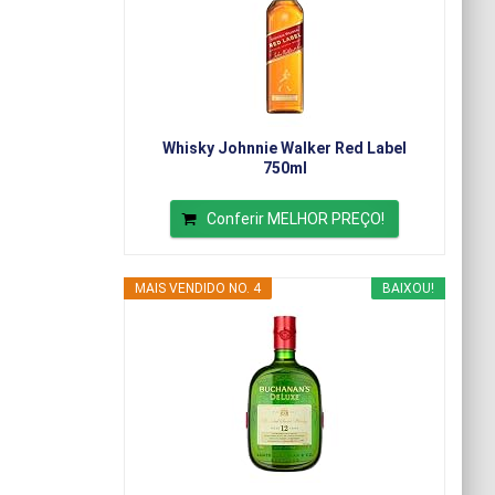
Whisky Johnnie Walker Red Label
750ml
Conferir MELHOR PREÇO!
MAIS VENDIDO NO. 4
BAIXOU!