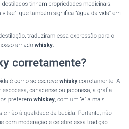
 destilados tinham propriedades medicinais.
vitae”, que também significa “água da vida” em
estilação, traduziram essa expressão para o
o nosso amado
whisky
.
ky
corretamente?
ida é como se escreve
whisky
corretamente. A
r escocesa, canadense ou japonesa, a grafia
anos preferem
whiskey
, com um “e” a mais.
ís e não à qualidade da bebida. Portanto, não
ie com moderação e celebre essa tradição