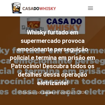
T
O
G
G
L
Whisky furtado em
E
N
supermercado provoca
A
emocionante perseguição
V
I
policial e termina em prisão em
G
A
Patrocínio! Descubra todos os
T
I
detalhes dessa operação
O
N
eletrizante!
Publicado por
Lucas
em
outubro 1, 2024