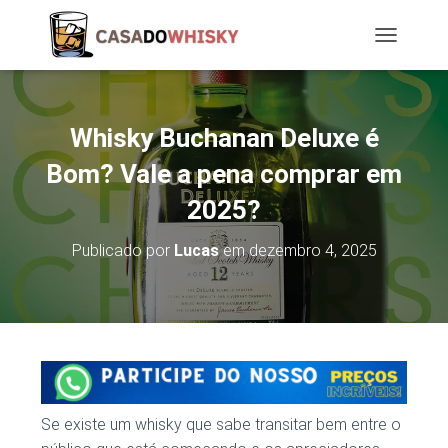
T
O
G
G
L
Whisky Buchanan Deluxe é
E
N
Bom? Vale a pena comprar em
A
2025?
V
I
G
Publicado por
Lucas
em
dezembro 4, 2025
A
T
I
O
N
Se existe um whisky que sabe transitar bem entre o