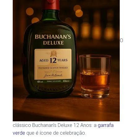
O
clássico Buchanan’s Deluxe 12 Anos: a
garrafa
verde
que é ícone de celebração.