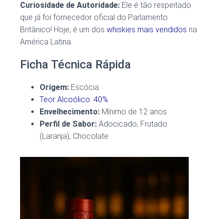
Curiosidade de Autoridade:
Ele é tão respeitado
que já foi fornecedor oficial do Parlamento
Britânico! Hoje, é um dos
whiskies mais vendidos
na
América Latina.
Ficha Técnica Rápida
Origem:
Escócia
Teor Alcoólico: 40%
Envelhecimento:
Mínimo de 12 anos
Perfil de Sabor:
Adocicado, Frutado
(Laranja), Chocolate