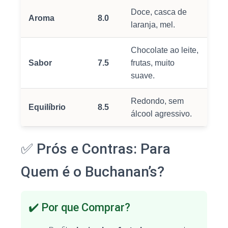
Doce, casca de
Aroma
8.0
laranja, mel.
Chocolate ao leite,
Sabor
7.5
frutas, muito
suave.
Redondo, sem
Equilíbrio
8.5
álcool agressivo.
✅ Prós e Contras: Para
Quem é o Buchanan’s?
✔️ Por que Comprar?