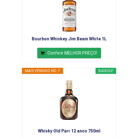
Bourbon Whiskey Jim Beam White 1L
Conferir MELHOR PREÇO!
MAIS VENDIDO NO. 7
BAIXOU!
Whisky Old Parr 12 anos 750ml