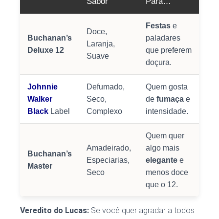
Sabor
Para…
Festas
e
Doce,
Buchanan’s
paladares
Laranja,
Deluxe 12
que preferem
Suave
doçura.
Johnnie
Defumado,
Quem gosta
Walker
Seco,
de
fumaça
e
Black
Label
Complexo
intensidade.
Quem quer
Amadeirado,
algo mais
Buchanan’s
Especiarias,
elegante
e
Master
Seco
menos doce
que o 12.
Veredito do Lucas:
Se você quer agradar a todos