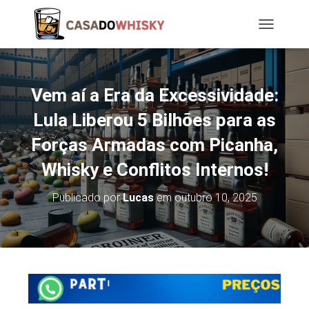
T
O
G
G
L
Vem aí a Era da Excessividade:
E
N
Lula Liberou 5 Bilhões para as
A
Forças Armadas com Picanha,
V
I
Whisky e Conflitos Internos!
G
A
T
Publicado por
Lucas
em
outubro 10, 2025
I
O
N