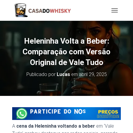
T
O
G
G
L
Heleninha Volta a Beber:
E
N
Comparação com Versão
A
Original de Vale Tudo
V
I
G
Publicado por
Lucas
em
abril 29, 2025
A
T
I
O
N
A
cena da Heleninha voltando a beber
em ‘Vale