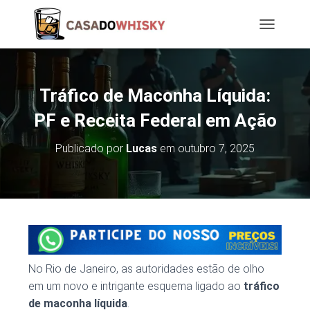
T
O
G
G
L
Tráfico de Maconha Líquida:
E
N
PF e Receita Federal em Ação
A
V
Publicado por
Lucas
em
outubro 7, 2025
I
G
A
T
I
O
N
No Rio de Janeiro, as autoridades estão de olho
em um novo e intrigante esquema ligado ao
tráfico
de maconha líquida
.