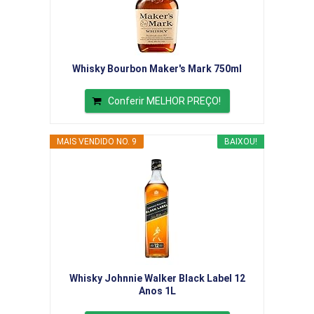
Whisky Bourbon Maker's Mark 750ml
Conferir MELHOR PREÇO!
MAIS VENDIDO NO. 9
BAIXOU!
Whisky Johnnie Walker Black Label 12
Anos 1L