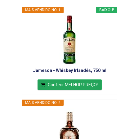
MAIS VENDIDO NO. 1
BAIXOU!
Jameson - Whiskey Irlandês, 750 ml
Conferir MELHOR PREÇO!
MAIS VENDIDO NO. 2