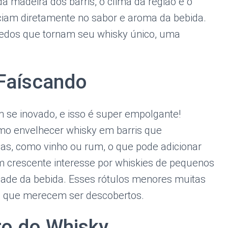
da madeira dos barris, o clima da região e o
ciam diretamente no sabor e aroma da bebida.
gredos que tornam seu whisky único, uma
Faíscando
m se inovado, e isso é super empolgante!
mo envelhecer whisky em barris que
das, como vinho ou rum, o que pode adicionar
crescente interesse por whiskies de pequenos
idade da bebida. Esses rótulos menores muitas
es que merecem ser descobertos.
ro do Whisky