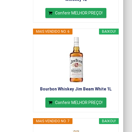
Conferir MELHOR PREÇO!
MAIS VENDIDO NO. 6
BAIXOU!
Bourbon Whiskey Jim Beam White 1L
Conferir MELHOR PREÇO!
MAIS VENDIDO NO. 7
BAIXOU!