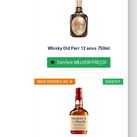
Whisky Old Parr 12 anos 750ml
Conferir MELHOR PREÇO!
MAIS VENDIDO NO. 8
BAIXOU!