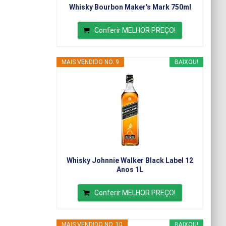
Whisky Bourbon Maker's Mark 750ml
Conferir MELHOR PREÇO!
MAIS VENDIDO NO. 9
BAIXOU!
Whisky Johnnie Walker Black Label 12
Anos 1L
Conferir MELHOR PREÇO!
MAIS VENDIDO NO. 10
BAIXOU!