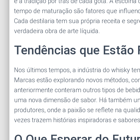
e a tradição por trás de cada gota. A escolha 
tempo de maturação são fatores que influen
Cada destilaria tem sua própria receita e se
verdadeira obra de arte líquida.
Tendências que Estão 
Nos últimos tempos, a indústria do whisky te
Marcas estão explorando novos métodos, co
anteriormente conteram outros tipos de bebi
uma nova dimensão de sabor. Há também um 
produtores, onde a paixão se reflete na qual
vezes trazem histórias inspiradoras e sabor
O Que Esperar do Futu