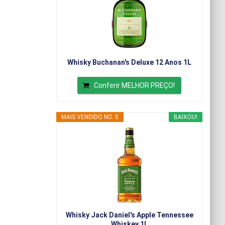
Whisky Buchanan's Deluxe 12 Anos 1L
Conferir MELHOR PREÇO!
MAIS VENDIDO NO. 5
BAIXOU!
Whisky Jack Daniel's Apple Tennessee
Whiskey 1L