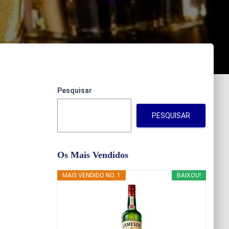
Pesquisar
PESQUISAR
Os Mais Vendidos
MAIS VENDIDO NO. 1
BAIXOU!