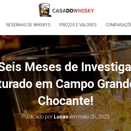
RESENHAS DE WHISKYS
PREÇOS E VALORES
COMPARAÇÕE
Seis Meses de Investigaç
turado em Campo Grande
Chocante!
Publicado por
Lucas
em
maio 20, 2025