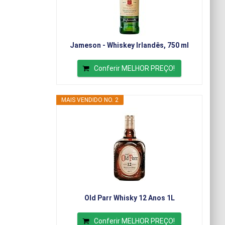
Jameson - Whiskey Irlandês, 750 ml
Conferir MELHOR PREÇO!
MAIS VENDIDO NO. 2
Old Parr Whisky 12 Anos 1L
Conferir MELHOR PREÇO!