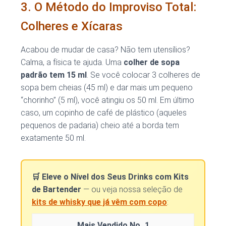
3. O Método do Improviso Total:
Colheres e Xícaras
Acabou de mudar de casa? Não tem utensílios?
Calma, a física te ajuda. Uma
colher de sopa
padrão tem 15 ml
. Se você colocar 3 colheres de
sopa bem cheias (45 ml) e dar mais um pequeno
“chorinho” (5 ml), você atingiu os 50 ml. Em último
caso, um copinho de café de plástico (aqueles
pequenos de padaria) cheio até a borda tem
exatamente 50 ml.
🛒 Eleve o Nível dos Seus Drinks com Kits
de Bartender
— ou veja nossa seleção de
kits de whisky que já vêm com copo
:
1