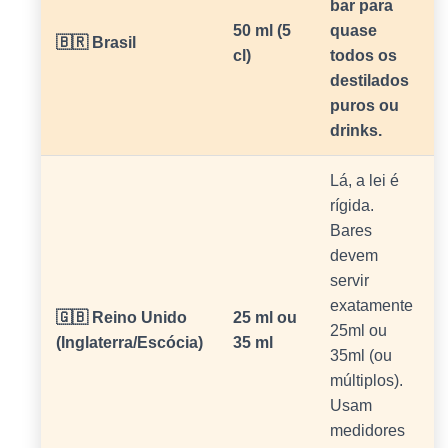
bar para
50 ml (5
quase
🇧🇷 Brasil
cl)
todos os
destilados
puros ou
drinks.
Lá, a lei é
rígida.
Bares
devem
servir
exatamente
🇬🇧 Reino Unido
25 ml ou
25ml ou
(Inglaterra/Escócia)
35 ml
35ml (ou
múltiplos).
Usam
medidores