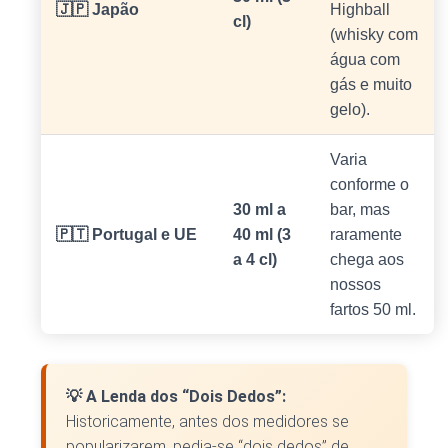
🇯🇵 Japão
Highball
cl)
(whisky com
água com
gás e muito
gelo).
Varia
conforme o
30 ml a
bar, mas
🇵🇹 Portugal e UE
40 ml (3
raramente
a 4 cl)
chega aos
nossos
fartos 50 ml.
💡 A Lenda dos “Dois Dedos”:
Historicamente, antes dos medidores se
popularizarem, pedia-se “dois dedos” de