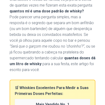
de quantas vezes me fizeram esta exata pergunta:
quantos ml é uma dose padrão de whisky?
Pode parecer uma pergunta simples, mas a
resposta é o segredo que separa um bom anfitrião
(ou um bom bartender) de alguém que desperdiça
bebida ou deixa os convidados insatisfeitos. Se
você já olhou para aquele copo no bar e pensou:
“Será que o garçom me roubou no ‘chorinho’?”
, ou se
já ficou quebrando a cabeça na prateleira do
supermercado tentando calcular
quantas doses dá
um litro de whisky
para a sua festa, este artigo foi
escrito para você.
🛒 Whiskies Excelentes Para Medir a Suas
Primeiras Doses Perfeitas:
1