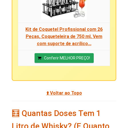
Kit de Coquetel Profissional com 26
Peças, Coqueteleira de 750 ml, Vem
com suporte de acrílico...
Conferir MELHOR PREÇO!
⬆️ Voltar ao Topo
🧮 Quantas Doses Tem 1
Litro de Whisky? (E Quanto