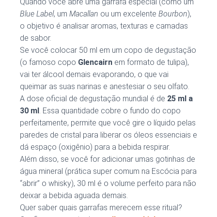
Quando você abre uma garrafa especial (como um
Blue Label
, um
Macallan
ou um excelente
Bourbon
),
o objetivo é analisar aromas, texturas e camadas
de sabor.
Se você colocar 50 ml em um copo de degustação
(o famoso copo
Glencairn
em formato de tulipa),
vai ter álcool demais evaporando, o que vai
queimar as suas narinas e anestesiar o seu olfato.
A dose oficial de degustação mundial é de
25 ml a
30 ml
. Essa quantidade cobre o fundo do copo
perfeitamente, permite que você gire o líquido pelas
paredes de cristal para liberar os óleos essenciais e
dá espaço (oxigênio) para a bebida respirar.
Além disso, se você for adicionar umas gotinhas de
água mineral (prática super comum na Escócia para
“abrir” o whisky), 30 ml é o volume perfeito para não
deixar a bebida aguada demais.
Quer saber quais garrafas merecem esse ritual?