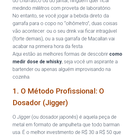
do churrasco ou do jantar, ninguém quer ficar
medindo mililitros com proveta de laboratório.
No entanto, se você jogar a bebida direto da
garrafa para o copo no “olhômetro”, duas coisas
vão acontecer: ou o seu drink vai ficar intragável
(forte demais), ou a sua garrafa de Macallan vai
acabar na primeira hora da festa.
Aqui estão as melhores formas de descobrir
como
medir dose de whisky
, seja você um aspirante a
bartender ou apenas alguém improvisando na
cozinha.
1. O Método Profissional: O
Dosador (Jigger)
O
Jigger
(ou dosador japonês) é aquela peça de
metal em formato de ampulheta que todo barman
usa. É o melhor investimento de R$ 30 a R$ 50 que