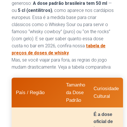
generoso:
A dose padrão brasileira tem 50 ml
—
ou
5 cl (centilitros)
, como aparece nos cardápios
europeus. Essa é a medida base para criar
clássicos como o Whiskey Sour ou para servir o
famoso “whisky cowboy” (puro) ou “on the rocks”
(com gelo). E se quer saber quanto essa dose
custa no bar em 2026, confira nossa
tabela de
preços de doses de whisky
.
Mas, se você viajar para fora, as regras do jogo
mudam drasticamente. Veja a tabela comparativa:
Tamanho
Curiosidade
País / Região
da Dose
Cultural
Padrão
É a dose
oficial de