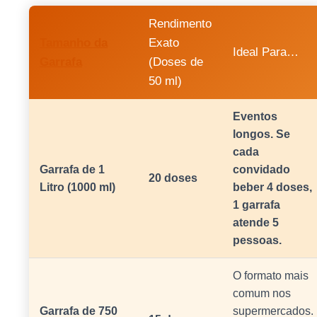
Rendimento
Tamanho da
Exato
Ideal Para…
Garrafa
(Doses de
50 ml)
Eventos
longos. Se
cada
Garrafa de 1
convidado
20 doses
Litro (1000 ml)
beber 4 doses,
1 garrafa
atende 5
pessoas.
O formato mais
comum nos
Garrafa de 750
supermercados.