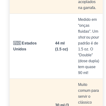
acoplados
na garrafa.
Medido em
“onças
fluidas”. Um
shot
ou
pour
🇺🇸 Estados
44 ml
padrão é de
Unidos
(1.5 oz)
1.5 oz. O
“Double”
(dose dupla)
tem quase
90 ml!
Muito
comum para
servir o
clássico
30 ml (3