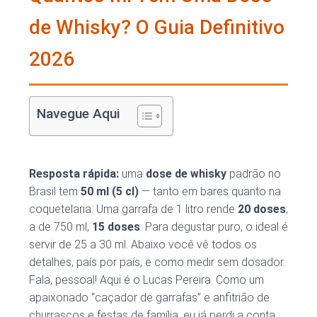
de Whisky? O Guia Definitivo
2026
Navegue Aqui
Resposta rápida:
uma
dose de whisky
padrão no
Brasil tem
50 ml (5 cl)
— tanto em bares quanto na
coquetelaria. Uma garrafa de 1 litro rende
20 doses
;
a de 750 ml,
15 doses
. Para degustar puro, o ideal é
servir de 25 a 30 ml. Abaixo você vê todos os
detalhes, país por país, e como medir sem dosador.
Fala, pessoal! Aqui é o Lucas Pereira. Como um
apaixonado “caçador de garrafas” e anfitrião de
churrascos e festas de família, eu já perdi a conta