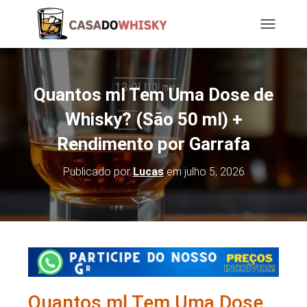
T
O
G
G
L
Quantos ml Tem Uma Dose de
E
N
Whisky? (São 50 ml) +
A
Rendimento por Garrafa
V
I
G
Publicado por
Lucas
em
julho 5, 2026
A
T
I
O
N
Quantos ml Tem Uma Dose