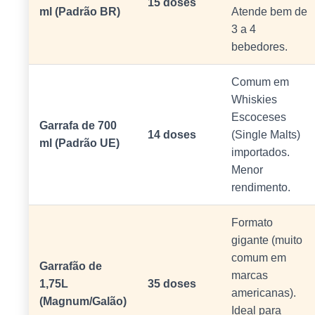
15 doses
ml (Padrão BR)
Atende bem de
3 a 4
bebedores.
Comum em
Whiskies
Escoceses
Garrafa de 700
14 doses
(Single Malts)
ml (Padrão UE)
importados.
Menor
rendimento.
Formato
gigante (muito
comum em
Garrafão de
marcas
1,75L
35 doses
americanas).
(Magnum/Galão)
Ideal para