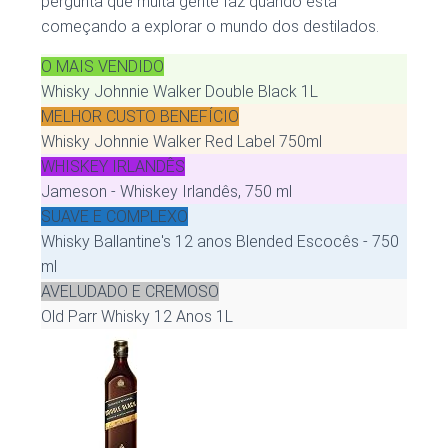
pergunta que muita gente faz quando está
começando a explorar o mundo dos destilados.
O MAIS VENDIDO
Whisky Johnnie Walker Double Black 1L
MELHOR CUSTO BENEFÍCIO
Whisky Johnnie Walker Red Label 750ml
WHISKEY IRLANDÊS
Jameson - Whiskey Irlandês, 750 ml
SUAVE E COMPLEXO
Whisky Ballantine's 12 anos Blended Escocês - 750
ml
AVELUDADO E CREMOSO
Old Parr Whisky 12 Anos 1L