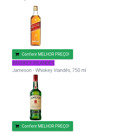
Conferir MELHOR PREÇO!
WHISKEY IRLANDÊS
Jameson - Whiskey Irlandês, 750 ml
Conferir MELHOR PREÇO!