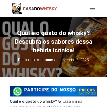
T
O
G
G
L
Qual é o gosto do whisky?
E
N
Descubra os sabores dessa
A
bebida icônica!
V
I
G
Publicado por
Lucas
em
fevereiro 5, 2025
A
T
I
O
N
Qual é o gosto do whisky?
🥃 Essa é uma