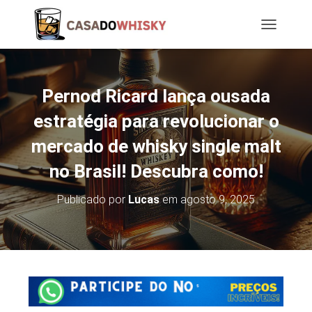
T
O
G
G
L
Pernod Ricard lança ousada
E
N
estratégia para revolucionar o
A
mercado de whisky single malt
V
I
no Brasil! Descubra como!
G
A
T
Publicado por
Lucas
em
agosto 9, 2025
I
O
N