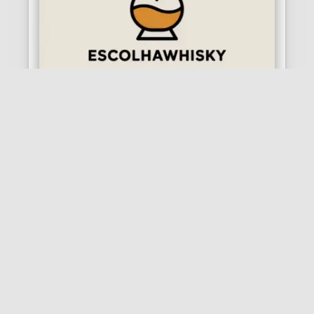
NOTÍCIAS
Nasce o EscolhaWhisky: O Fim do
“Mito” da Bebida de Rico