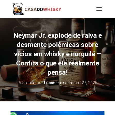
T
O
G
G
L
Neymar Jr. explode de raiva e
E
N
desmente polêmicas sobre
A
vícios em whisky e narguilé –
V
I
Confira o que ele realmente
G
A
pensa!
T
I
O
Publicado por
Lucas
em
setembro 27, 2025
N