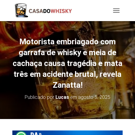
T
O
G
G
L
Motorista embriagado com
E
N
garrafa de whisky e meia de
A
cachaça causa tragédia e mata
V
I
três em acidente brutal, revela
G
A
Zanatta!
T
I
O
Publicado por
Lucas
em
agosto 5, 2025
N