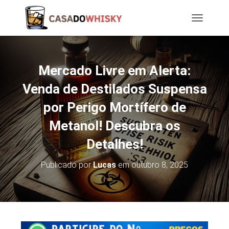
T
O
G
G
L
Mercado Livre em Alerta:
E
N
Venda de Destilados Suspensa
A
por Perigo Mortífero de
V
I
Metanol! Descubra os
G
A
Detalhes!
T
I
O
Publicado por
Lucas
em
outubro 8, 2025
N