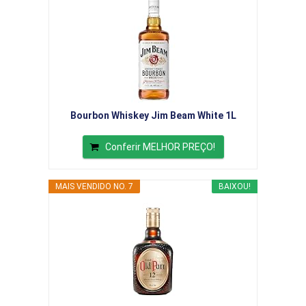
Bourbon Whiskey Jim Beam White 1L
Conferir MELHOR PREÇO!
MAIS VENDIDO NO. 7
BAIXOU!