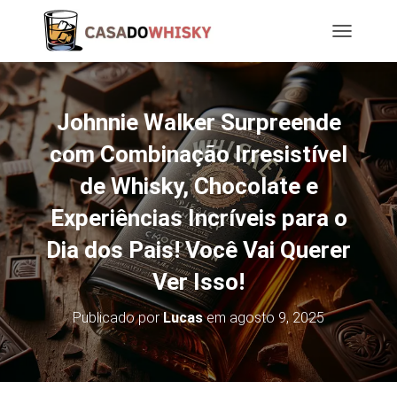
T
O
G
G
L
Johnnie Walker Surpreende
E
N
com Combinação Irresistível
A
de Whisky, Chocolate e
V
I
Experiências Incríveis para o
G
A
Dia dos Pais! Você Vai Querer
T
I
Ver Isso!
O
N
Publicado por
Lucas
em
agosto 9, 2025