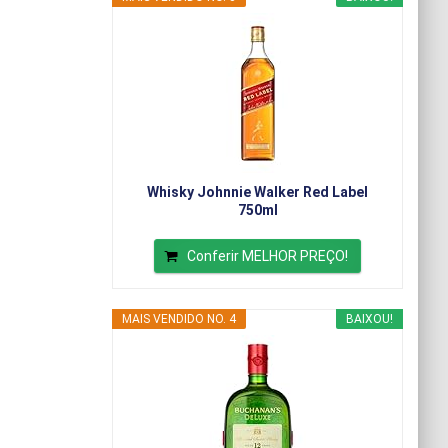
Whisky Johnnie Walker Red Label
750ml
Conferir MELHOR PREÇO!
MAIS VENDIDO NO. 4
BAIXOU!