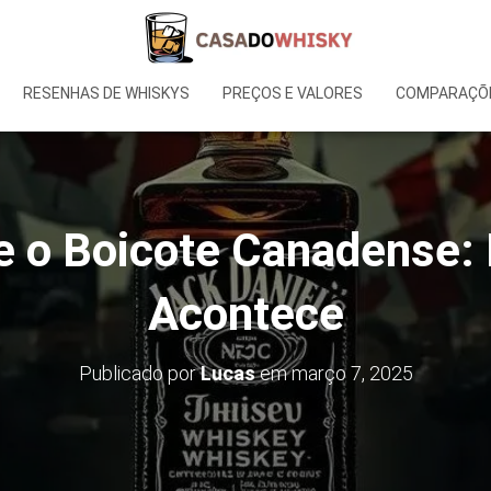
RESENHAS DE WHISKYS
PREÇOS E VALORES
COMPARAÇÕE
 e o Boicote Canadense:
Acontece
Publicado por
Lucas
em
março 7, 2025