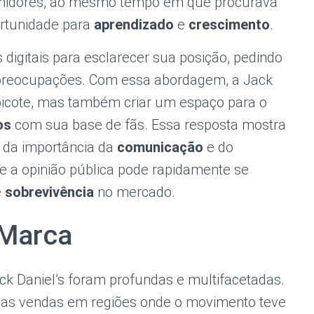
sumidores, ao mesmo tempo em que procurava
ortunidade para
aprendizado
e
crescimento
.
igitais para esclarecer sua posição, pedindo
preocupações. Com essa abordagem, a Jack
 boicote, mas também criar um espaço para o
os
com sua base de fãs. Essa resposta mostra
 da importância da
comunicação
e do
a opinião pública pode rapidamente se
e
sobrevivência
no mercado.
 Marca
k Daniel’s foram profundas e multifacetadas.
nas vendas em regiões onde o movimento teve