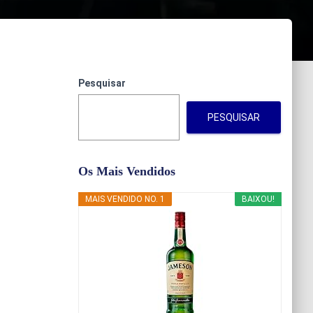
Pesquisar
PESQUISAR
Os Mais Vendidos
MAIS VENDIDO NO. 1
BAIXOU!