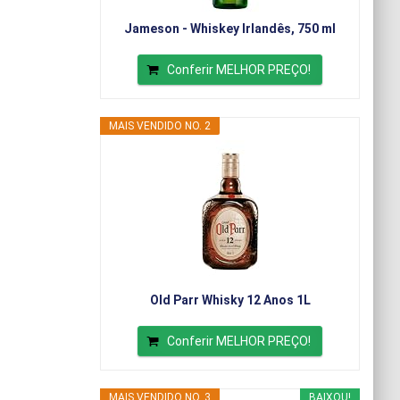
Jameson - Whiskey Irlandês, 750 ml
Conferir MELHOR PREÇO!
MAIS VENDIDO NO. 2
Old Parr Whisky 12 Anos 1L
Conferir MELHOR PREÇO!
MAIS VENDIDO NO. 3
BAIXOU!