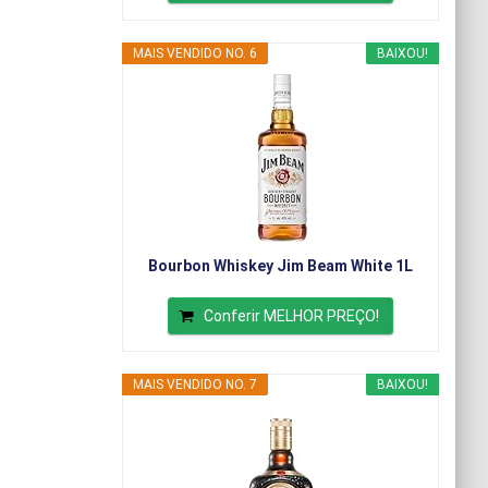
MAIS VENDIDO NO. 6
BAIXOU!
Bourbon Whiskey Jim Beam White 1L
Conferir MELHOR PREÇO!
MAIS VENDIDO NO. 7
BAIXOU!