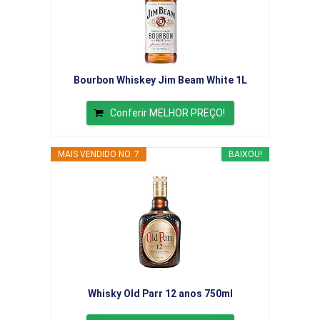
Bourbon Whiskey Jim Beam White 1L
Conferir MELHOR PREÇO!
MAIS VENDIDO NO. 7
BAIXOU!
Whisky Old Parr 12 anos 750ml