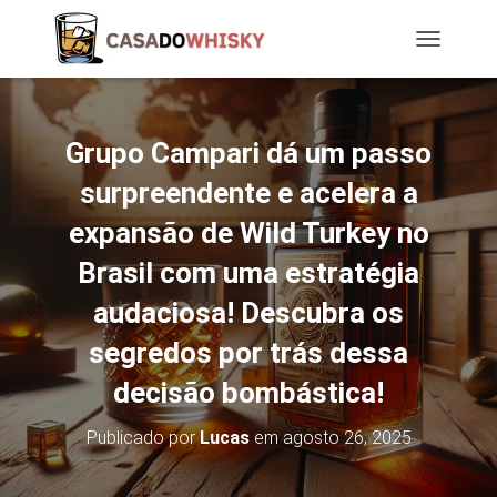
T
O
G
G
L
Grupo Campari dá um passo
E
N
surpreendente e acelera a
A
expansão de Wild Turkey no
V
I
Brasil com uma estratégia
G
A
audaciosa! Descubra os
T
I
segredos por trás dessa
O
N
decisão bombástica!
Publicado por
Lucas
em
agosto 26, 2025