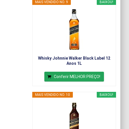
MAIS VENDIDO NO. 9
BAIXOU!
Whisky Johnnie Walker Black Label 12
Anos 1L
Conferir MELHOR PREÇO!
MAIS VENDIDO NO. 10
BAIXOU!