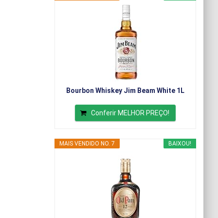
Bourbon Whiskey Jim Beam White 1L
Conferir MELHOR PREÇO!
MAIS VENDIDO NO. 7
BAIXOU!