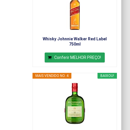
Whisky Johnnie Walker Red Label
750ml
Conferir MELHOR PREÇO!
MAIS VENDIDO NO. 4
BAIXOU!