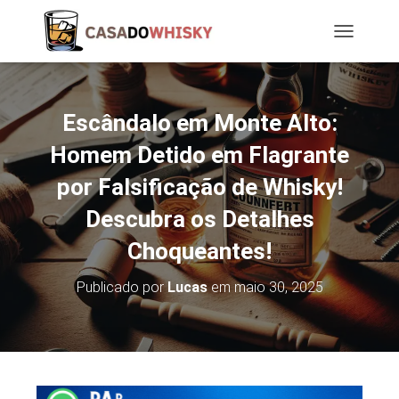
T
O
G
G
L
Escândalo em Monte Alto:
E
N
Homem Detido em Flagrante
A
por Falsificação de Whisky!
V
I
Descubra os Detalhes
G
A
Choqueantes!
T
I
O
Publicado por
Lucas
em
maio 30, 2025
N