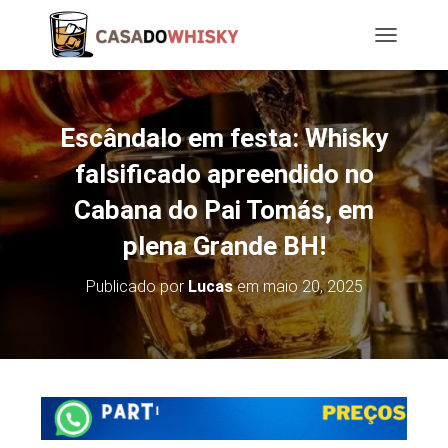
T
O
G
G
L
Escândalo em festa: Whisky
E
N
falsificado apreendido no
A
Cabana do Pai Tomás, em
V
I
plena Grande BH!
G
A
T
Publicado por
Lucas
em
maio 20, 2025
I
O
N