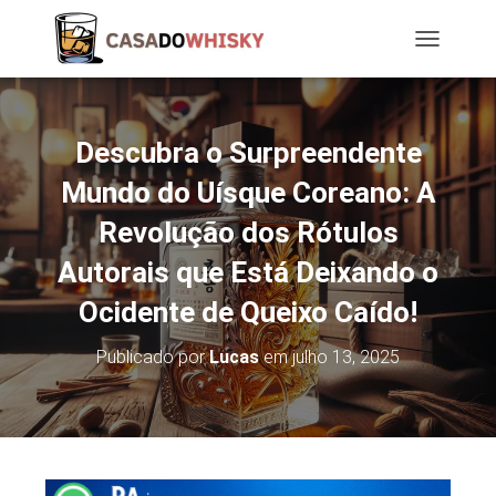
T
O
G
G
L
Descubra o Surpreendente
E
N
Mundo do Uísque Coreano: A
A
Revolução dos Rótulos
V
I
Autorais que Está Deixando o
G
A
Ocidente de Queixo Caído!
T
I
O
Publicado por
Lucas
em
julho 13, 2025
N