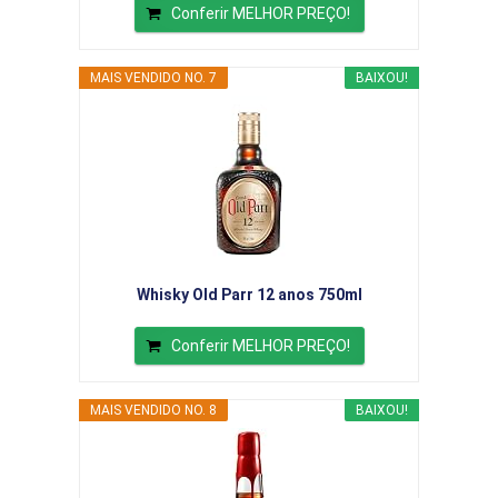
Conferir MELHOR PREÇO!
MAIS VENDIDO NO. 7
BAIXOU!
Whisky Old Parr 12 anos 750ml
Conferir MELHOR PREÇO!
MAIS VENDIDO NO. 8
BAIXOU!