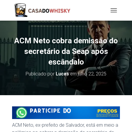
T
O
G
G
L
ACM Neto cobra demissão do
E
N
secretário da Seap após
A
escândalo
V
I
G
Publicado por
Lucas
em
julho 22, 2025
A
T
I
O
N
ACM Neto, ex-prefeito de Salvador, está em meio a