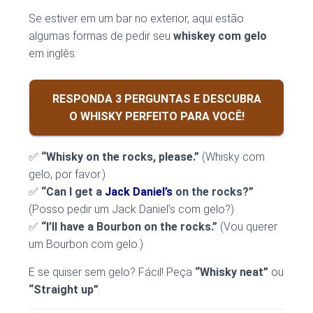
Se estiver em um bar no exterior, aqui estão
algumas formas de pedir seu
whiskey com gelo
em inglês:
RESPONDA 3 PERGUNTAS E DESCUBRA
O WHISKY PERFEITO PARA VOCÊ!
✅
“Whisky on the rocks, please.”
(Whisky com
gelo, por favor.)
✅
“Can I get a
Jack Daniel’s
on the rocks?”
(Posso pedir um Jack Daniel’s com gelo?)
✅
“I’ll have a Bourbon on the rocks.”
(Vou querer
um Bourbon com gelo.)
E se quiser sem gelo? Fácil!
Peça
“Whisky neat”
ou
“Straight up”
.