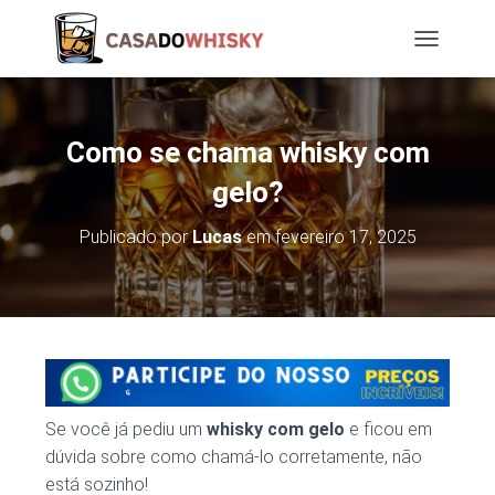
T
O
G
G
L
Como se chama whisky com
E
N
gelo?
A
V
Publicado por
Lucas
em
fevereiro 17, 2025
I
G
A
T
I
O
N
Se você já pediu um
whisky com gelo
e ficou em
dúvida sobre como chamá-lo corretamente, não
está sozinho!