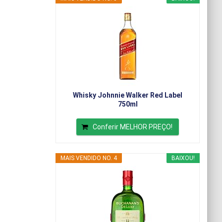
Whisky Johnnie Walker Red Label
750ml
Conferir MELHOR PREÇO!
MAIS VENDIDO NO. 4
BAIXOU!