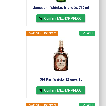
Jameson - Whiskey Irlandês, 750 ml
Conferir MELHOR PREÇO!
MAIS VENDIDO NO. 2
BAIXOU!
Old Parr Whisky 12 Anos 1L
Conferir MELHOR PREÇO!
MAIS VENDIDO NO. 3
BAIXOU!