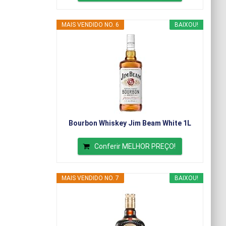
MAIS VENDIDO NO. 6
BAIXOU!
Bourbon Whiskey Jim Beam White 1L
Conferir MELHOR PREÇO!
MAIS VENDIDO NO. 7
BAIXOU!