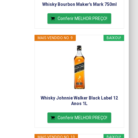
Whisky Bourbon Maker's Mark 750ml
Conferir MELHOR PREÇO!
MAIS VENDIDO NO. 9
BAIXOU!
Whisky Johnnie Walker Black Label 12
Anos 1L
Conferir MELHOR PREÇO!
MAIS VENDIDO NO. 10
BAIXOU!