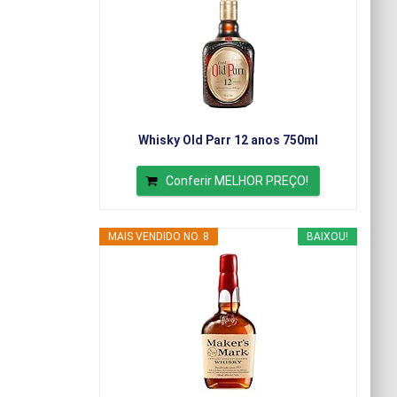
Whisky Old Parr 12 anos 750ml
Conferir MELHOR PREÇO!
MAIS VENDIDO NO. 8
BAIXOU!