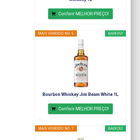
Conferir MELHOR PREÇO!
MAIS VENDIDO NO. 6
BAIXOU!
Bourbon Whiskey Jim Beam White 1L
Conferir MELHOR PREÇO!
MAIS VENDIDO NO. 7
BAIXOU!