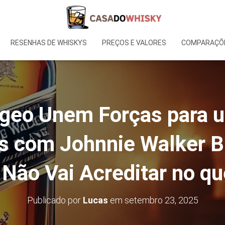
RESENHAS DE WHISKYS
PREÇOS E VALORES
COMPARAÇÕE
ageo Unem Forças para u
as com Johnnie Walker B
Não Vai Acreditar no qu
Publicado por
Lucas
em
setembro 23, 2025