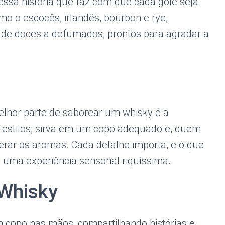
 essa história que faz com que cada gole seja
mo o escocês, irlandês, bourbon e rye,
de doces a defumados, prontos para agradar a
lhor parte de saborear um whisky é a
 estilos, sirva em um copo adequado e, quem
erar os aromas. Cada detalhe importa, e o que
 uma experiência sensorial riquíssima.
Whisky
 copo nas mãos, compartilhando histórias e