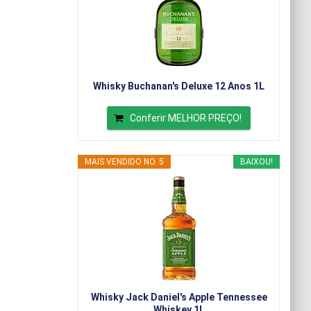
Whisky Buchanan's Deluxe 12 Anos 1L
Conferir MELHOR PREÇO!
MAIS VENDIDO NO. 5
BAIXOU!
Whisky Jack Daniel's Apple Tennessee
Whiskey 1L