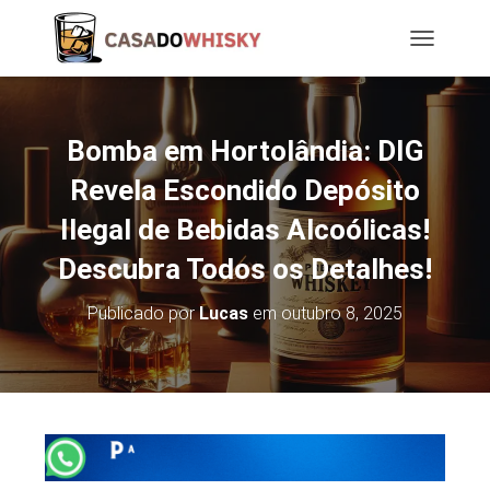
T
O
G
G
L
Bomba em Hortolândia: DIG
E
N
Revela Escondido Depósito
A
Ilegal de Bebidas Alcoólicas!
V
I
Descubra Todos os Detalhes!
G
A
T
Publicado por
Lucas
em
outubro 8, 2025
I
O
N