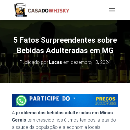
T
O
G
G
L
5 Fatos Surpreendentes sobre
E
N
Bebidas Adulteradas em MG
A
V
Publicado por
Lucas
em
dezembro 13, 2024
I
G
A
T
I
O
N
A
problema das bebidas adulteradas em Minas
Gerais
tem crescido nos últimos tempos, afetando
a saúde da população e a economia locais.