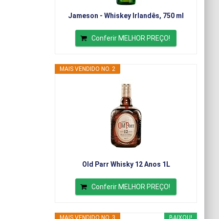
Jameson - Whiskey Irlandês, 750 ml
Conferir MELHOR PREÇO!
MAIS VENDIDO NO. 2
Old Parr Whisky 12 Anos 1L
Conferir MELHOR PREÇO!
MAIS VENDIDO NO. 3
BAIXOU!