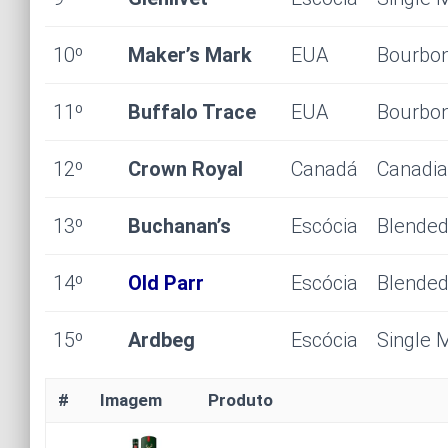
10º
Maker’s Mark
EUA
Bourbo
11º
Buffalo Trace
EUA
Bourbo
12º
Crown Royal
Canadá
Canadia
13º
Buchanan’s
Escócia
Blended
14º
Old Parr
Escócia
Blended
15º
Ardbeg
Escócia
Single 
#
Imagem
Produto