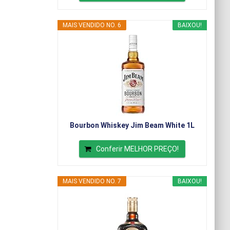
MAIS VENDIDO NO. 6
BAIXOU!
Bourbon Whiskey Jim Beam White 1L
Conferir MELHOR PREÇO!
MAIS VENDIDO NO. 7
BAIXOU!