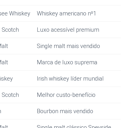
see Whiskey
Whiskey americano nº1
 Scotch
Luxo acessível premium
Malt
Single malt mais vendido
Malt
Marca de luxo suprema
hiskey
Irish whiskey líder mundial
 Scotch
Melhor custo-benefício
n
Bourbon mais vendido
Malt
Single malt clássico Speyside