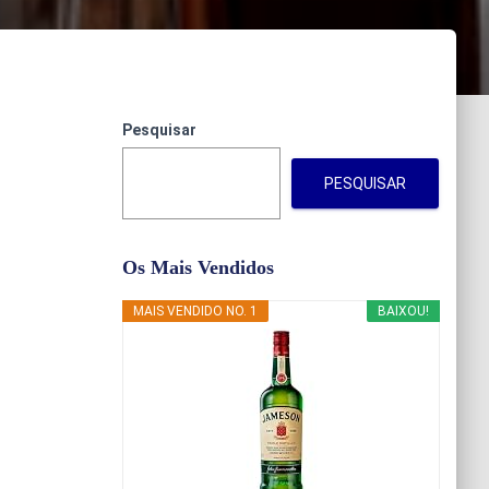
Pesquisar
PESQUISAR
Os Mais Vendidos
MAIS VENDIDO NO. 1
BAIXOU!