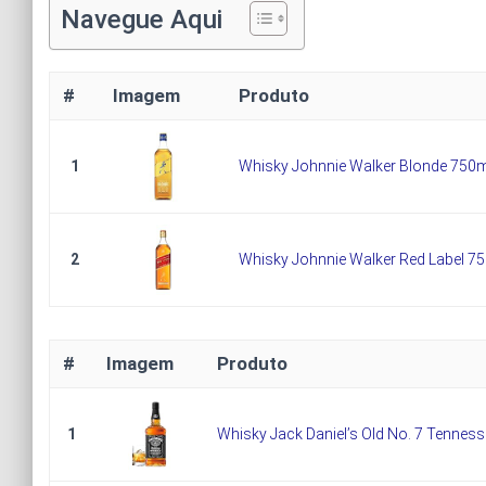
Navegue Aqui
#
Imagem
Produto
1
Whisky Johnnie Walker Blonde 750
2
Whisky Johnnie Walker Red Label 7
#
Imagem
Produto
1
Whisky Jack Daniel’s Old No. 7 Tennes