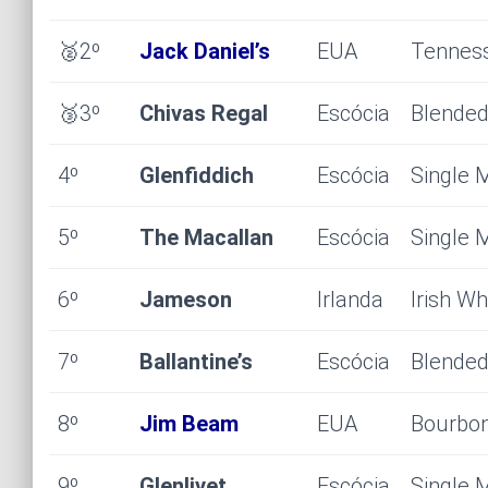
🥈
2º
Jack Daniel’s
EUA
Tennes
🥉
3º
Chivas Regal
Escócia
Blended
4º
Glenfiddich
Escócia
Single 
5º
The Macallan
Escócia
Single 
6º
Jameson
Irlanda
Irish W
7º
Ballantine’s
Escócia
Blended
8º
Jim Beam
EUA
Bourbo
9º
Glenlivet
Escócia
Single 