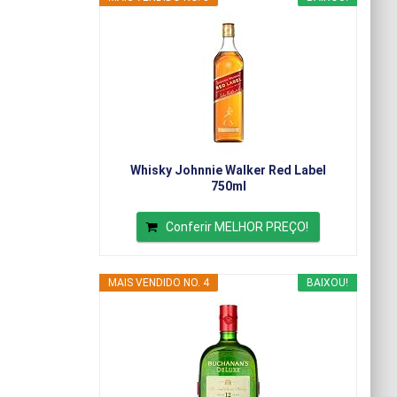
Whisky Johnnie Walker Red Label
750ml
Conferir MELHOR PREÇO!
MAIS VENDIDO NO. 4
BAIXOU!