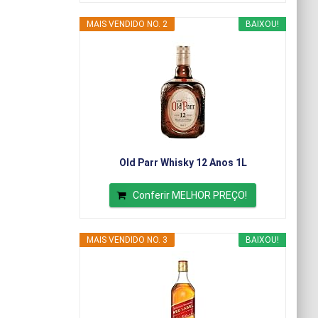
MAIS VENDIDO NO. 2
BAIXOU!
Old Parr Whisky 12 Anos 1L
Conferir MELHOR PREÇO!
MAIS VENDIDO NO. 3
BAIXOU!