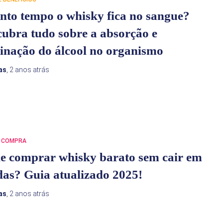
to tempo o whisky fica no sangue?
ubra tudo sobre a absorção e
inação do álcool no organismo
as
,
2 anos
atrás
E COMPRA
e comprar whisky barato sem cair em
das? Guia atualizado 2025!
as
,
2 anos
atrás