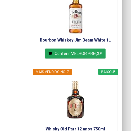
Bourbon Whiskey Jim Beam White 1L
Conferir MELHOR PREÇO!
MAIS VENDIDO NO. 7
BAIXOU!
Whisky Old Parr 12 anos 750ml