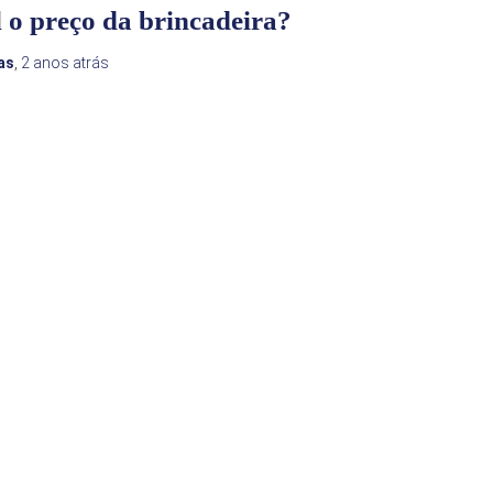
 o preço da brincadeira?
as
,
2 anos
atrás