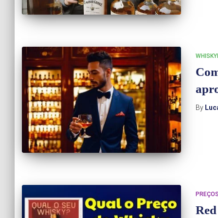
WHISKY
Com
apr
By
Luc
PREÇOS
Red 