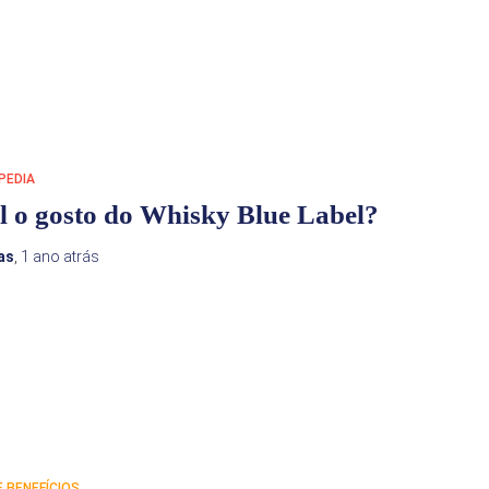
PEDIA
 o gosto do Whisky Blue Label?
as
,
1 ano
atrás
 BENEFÍCIOS