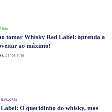
PEDIA
o tomar Whisky Red Label: aprenda a
oveitar ao máximo!
as
,
2 anos
atrás
 E VALORES
Label: O queridinho do whisky, mas