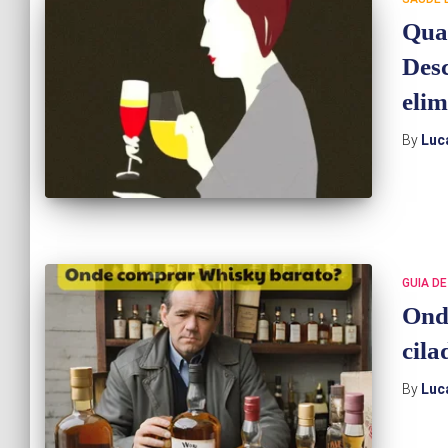
Quan
Desc
elim
By
Luc
GUIA D
Ond
cila
By
Luc