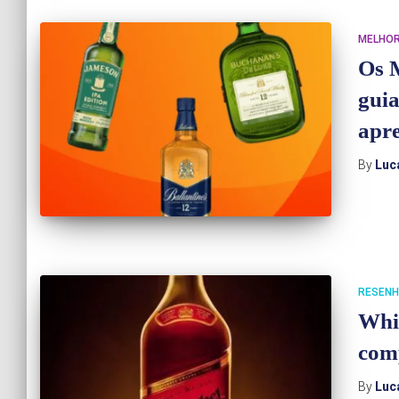
MELHOR
Os 
guia
apre
By
Luc
RESENH
Whi
com
By
Luc