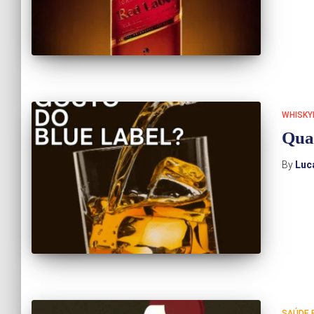
WHISKY
Qual
By
Luc
SAÚDE E