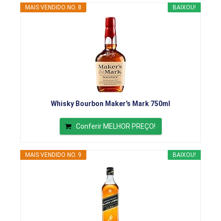
MAIS VENDIDO NO. 8
BAIXOU!
Whisky Bourbon Maker's Mark 750ml
Conferir MELHOR PREÇO!
MAIS VENDIDO NO. 9
BAIXOU!