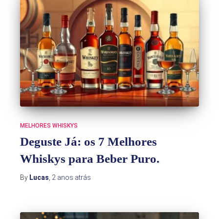
MELHORES WHISKYS
Deguste Já: os 7 Melhores
Whiskys para Beber Puro.
By
Lucas
,
2 anos
atrás