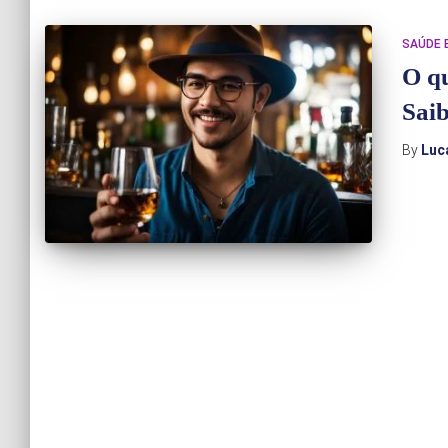
SAÚDE E
O qu
Saib
By
Luc