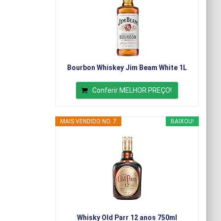
Bourbon Whiskey Jim Beam White 1L
Conferir MELHOR PREÇO!
MAIS VENDIDO NO. 7
BAIXOU!
Whisky Old Parr 12 anos 750ml