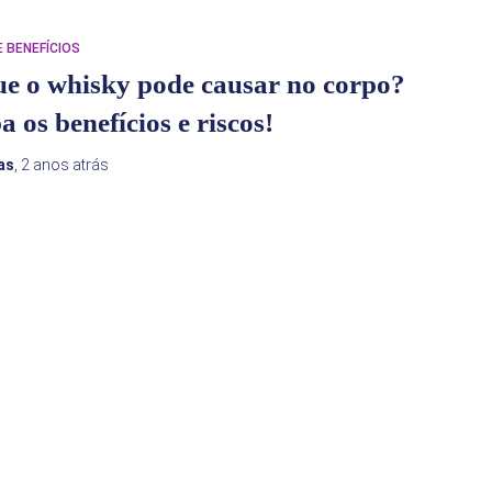
 BENEFÍCIOS
e o whisky pode causar no corpo?
a os benefícios e riscos!
as
,
2 anos
atrás