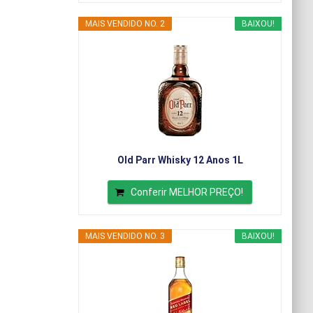
MAIS VENDIDO NO. 2
BAIXOU!
Old Parr Whisky 12 Anos 1L
Conferir MELHOR PREÇO!
MAIS VENDIDO NO. 3
BAIXOU!