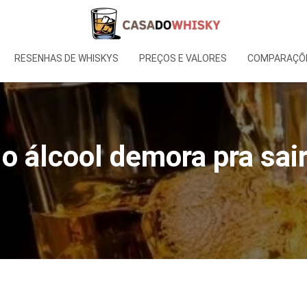
RESENHAS DE WHISKYS
PREÇOS E VALORES
COMPARAÇÕE
o álcool demora pra sai