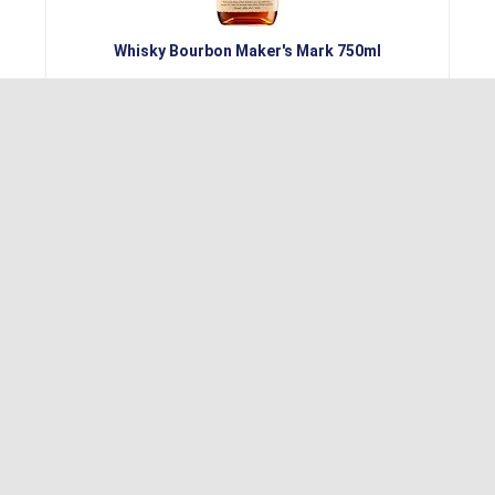
Whisky Bourbon Maker's Mark 750ml
Conferir MELHOR PREÇO!
MAIS VENDIDO NO. 9
BAIXOU!
Whisky Johnnie Walker Black Label 12 Anos 1L
Conferir MELHOR PREÇO!