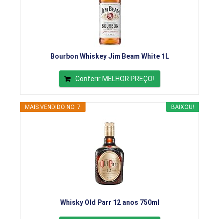
Bourbon Whiskey Jim Beam White 1L
Conferir MELHOR PREÇO!
MAIS VENDIDO NO. 7
BAIXOU!
Whisky Old Parr 12 anos 750ml