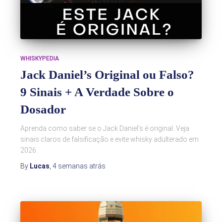
WHISKYPEDIA
Jack Daniel’s Original ou Falso?
9 Sinais + A Verdade Sobre o
Dosador
Aprenda como saber se o Jack Daniel’s é original. Veja
sinais claros de falsificação e evite whisky adulterado em
2026.
By
Lucas
,
4 semanas
atrás