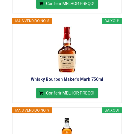
Conferir MELHOR PREÇO!
MAIS VENDIDO NO. 8
BAIXOU!
Whisky Bourbon Maker's Mark 750ml
Conferir MELHOR PREÇO!
MAIS VENDIDO NO. 9
BAIXOU!