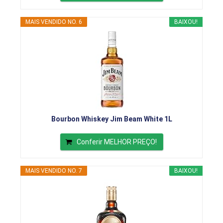
MAIS VENDIDO NO. 6
BAIXOU!
Bourbon Whiskey Jim Beam White 1L
Conferir MELHOR PREÇO!
MAIS VENDIDO NO. 7
BAIXOU!